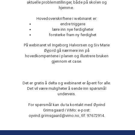
aktuelle problemstillinger, både på skolen og
hjemme.
Hovedoverskriftene i webinaret er:
endre triggere
lære inn nye ferdigheter
forsterke fram ny ferdighet
På webinaret vil Ingeborg Halvorsen og Siv Marie
Øyjord gå nærmere inn på
hovedkompentene i planen og illustrere bruken
gjennom et case.
Det er gratis å delta og webinaret er åpent for alle.
Det vil være muligheter å sende inn spørsmål
underveis.
For spørsmål kan du ta kontakt med Øyvind
Grimsgaard i ViMo: e-post:
oyvind.grimsgaard@vimo.no, tlf: 97672914.